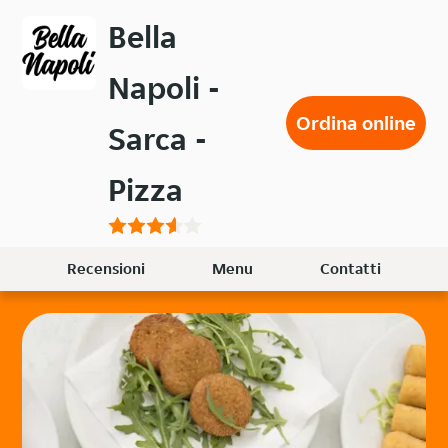
Passa
Bella
al
contenuto
Napoli -
principale
Ordina online
Sarca -
Pizza
Recensioni
Menu
Contatti